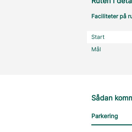
Ruten i deta
Faciliteter på r
Start
Mål
Sådan komme
Parkering