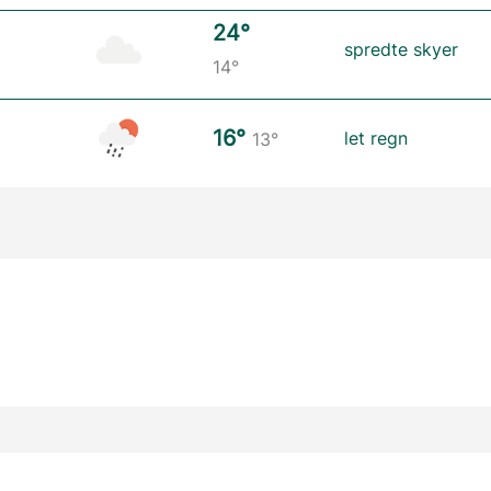
24°
spredte skyer
14°
16°
let regn
13°