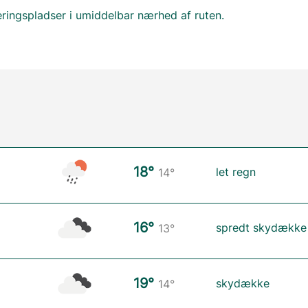
eringspladser i umiddelbar nærhed af ruten.
18°
let regn
14°
16°
spredt skydække
13°
19°
skydække
14°