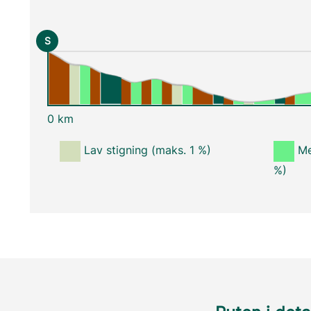
S
0 km
Lav stigning (maks. 1 %)
Me
%)