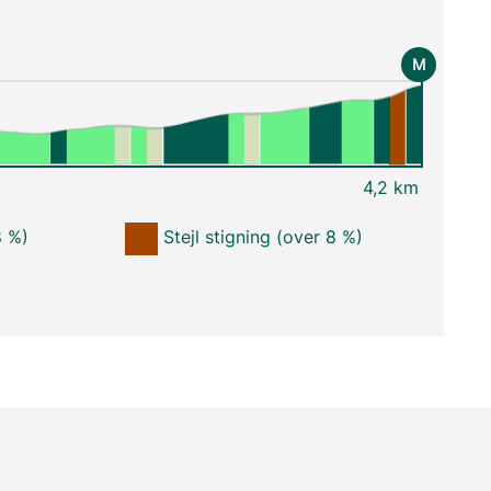
M
4,2 km
8 %)
Stejl stigning (over 8 %)