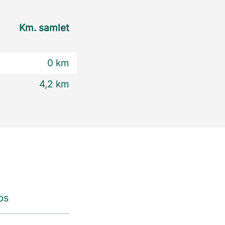
Km. samlet
0 km
4,2 km
ps