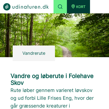
KORT
Vandrerute
Vandre og løberute i Folehave
Skov
Rute løber gennem varieret løvskov
og ud forbi Lille Frises Eng, hvor der
går græssende kreaturer i