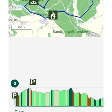
500 m
S
0 km