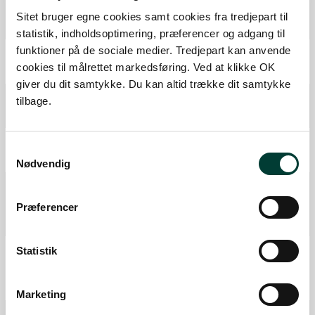
P-plads
Sitet bruger egne cookies samt cookies fra tredjepart til
Fra forrige:
0 km
Samlet:
0,0 km
statistik, indholdsoptimering, præferencer og adgang til
funktioner på de sociale medier. Tredjepart kan anvende
P-plads
cookies til målrettet markedsføring. Ved at klikke OK
Fra forrige:
0,6 km
Samlet:
0,6 km
giver du dit samtykke. Du kan altid trække dit samtykke
P-plads
tilbage.
Fra forrige:
2,3 km
Samlet:
2,8 km
P-plads
Samtykkevalg
Fra forrige:
0,4 km
Samlet:
3,2 km
Nødvendig
Bålplads
Madpakkehus
Præferencer
Fra forrige:
0,7 km
Samlet:
3,8 km
Primitiv overnatningsplads
Statistik
Bålplads
Fra forrige:
1,2 km
Samlet:
4,9 km
Marketing
Lejrplads