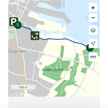
+
–
1000 m