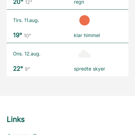
20°
regn
12°
Tirs. 11.aug.
19°
klar himmel
10°
Ons. 12.aug.
22°
spredte skyer
9°
Links