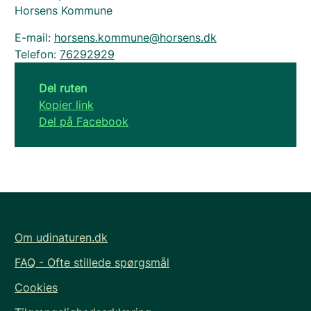
Horsens Kommune
E-mail:
horsens.kommune@horsens.dk
Telefon:
76292929
Del ruten
Kopier link
Del på Facebook
Om udinaturen.dk
FAQ - Ofte stillede spørgsmål
Cookies