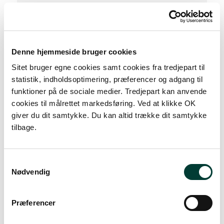
Denne hjemmeside bruger cookies
Sitet bruger egne cookies samt cookies fra tredjepart til
S
statistik, indholdsoptimering, præferencer og adgang til
funktioner på de sociale medier. Tredjepart kan anvende
cookies til målrettet markedsføring. Ved at klikke OK
giver du dit samtykke. Du kan altid trække dit samtykke
0 km
tilbage.
Lav stigning (maks. 1 %)
Samtykkevalg
Medium stigning (maks. 5 %)
Nødvendig
Høj stigning (maks. 8 %)
Stejl stigning (over 8 %)
Præferencer