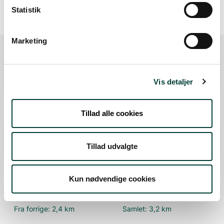
Statistik
Marketing
Ruten i detaljer
Vis detaljer
Start
Tillad alle cookies
Samlet:
0 km
P-plads
Fra forrige:
0 km
Samlet:
0,0 km
Tillad udvalgte
Legeplads
Fra forrige:
0,9 km
Samlet:
0,9 km
Kun nødvendige cookies
Mål
Fra forrige:
2,4 km
Samlet:
3,2 km