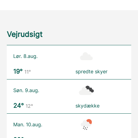
Vejrudsigt
Lør. 8.aug.
19°
spredte skyer
11°
Søn. 9.aug.
24°
skydække
12°
Man. 10.aug.