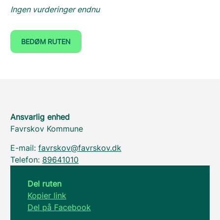
Ingen vurderinger endnu
BEDØM RUTEN
Ansvarlig enhed
Favrskov Kommune
E-mail:
favrskov@favrskov.dk
Telefon:
89641010
Del ruten
Kopier link
Del på Facebook