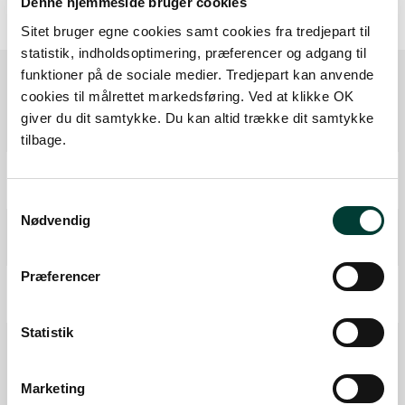
Denne hjemmeside bruger cookies
Sitet bruger egne cookies samt cookies fra tredjepart til
statistik, indholdsoptimering, præferencer og adgang til
funktioner på de sociale medier. Tredjepart kan anvende
cookies til målrettet markedsføring. Ved at klikke OK
Ruten i detaljer
giver du dit samtykke. Du kan altid trække dit samtykke
tilbage.
Start
Samlet:
0 km
Samtykkevalg
Nødvendig
Kulturhistorie
Fra forrige:
1,2 km
Samlet:
1,2 km
Præferencer
P-plads
Fra forrige:
2,6 km
Samlet:
3,8 km
Statistik
Mål
Fra forrige:
2,2 km
Samlet:
5,8 km
Marketing