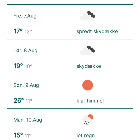
Fre. 7.Aug
17°
spredt skydække
12°
Lør. 8.Aug
19°
skydække
10°
Søn. 9.Aug
26°
klar himmel
11°
Man. 10.Aug
15°
let regn
11°