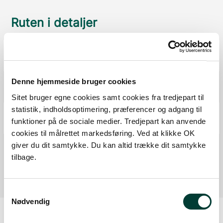
Ruten i detaljer
Start
Samlet:
0 km
Udsigtspunkt
Denne hjemmeside bruger cookies
Fra forrige:
0,4 km
Samlet:
0,5 km
Sitet bruger egne cookies samt cookies fra tredjepart til
statistik, indholdsoptimering, præferencer og adgang til
P-plads
funktioner på de sociale medier. Tredjepart kan anvende
Fra forrige:
0,6 km
Samlet:
1 km
cookies til målrettet markedsføring. Ved at klikke OK
Mål
giver du dit samtykke. Du kan altid trække dit samtykke
Fra forrige:
0,0 km
Samlet:
1 km
tilbage.
Samtykkevalg
Nødvendig