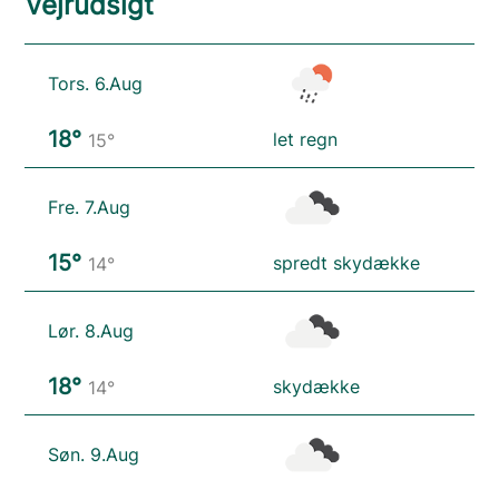
Vejrudsigt
Tors. 6.Aug
18°
let regn
15°
Fre. 7.Aug
15°
spredt skydække
14°
Lør. 8.Aug
18°
skydække
14°
Søn. 9.Aug