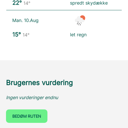
22°
spredt skydække
14°
Man. 10.Aug
15°
let regn
14°
Brugernes vurdering
Ingen vurderinger endnu
BEDØM RUTEN