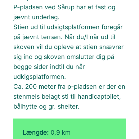
P-pladsen ved Sårup har et fast og
jævnt underlag.
Stien ud til udsigtsplatformen foregår
på jævnt terræn. Når du/I når ud til
skoven vil du opleve at stien snævrer
sig ind og skoven omslutter dig på
begge sider indtil du når
udkigsplatformen.
Ca. 200 meter fra p-pladsen er der en
stenmels belagt sti til handicaptoilet,
bålhytte og gr. shelter.
Længde:
0,9 km