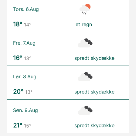
Tors. 6.Aug
18°
let regn
14°
Fre. 7.Aug
16°
spredt skydække
13°
Lør. 8.Aug
20°
spredt skydække
13°
Søn. 9.Aug
21°
spredt skydække
15°