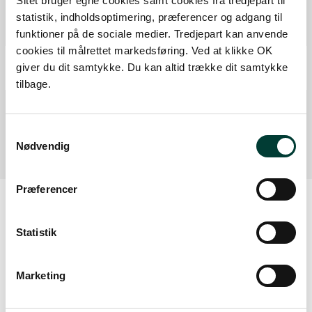
Sitet bruger egne cookies samt cookies fra tredjepart til
statistik, indholdsoptimering, præferencer og adgang til
Ruten i detaljer
funktioner på de sociale medier. Tredjepart kan anvende
cookies til målrettet markedsføring. Ved at klikke OK
Start
giver du dit samtykke. Du kan altid trække dit samtykke
Samlet:
0 km
tilbage.
Mål
Fra forrige:
3,4 km
Samlet:
3,4 km
Samtykkevalg
Nødvendig
Præferencer
Sådan kommer du dertil
Statistik
Parkering
Marketing
Med offentlig transport