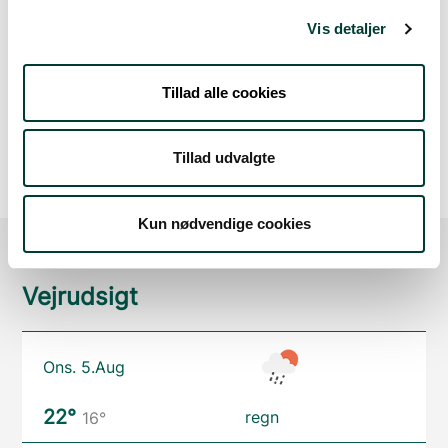
Vis detaljer
Google Maps
Tillad alle cookies
Der er ingen parkeringspladser i umiddelbar nærhed
af ruten.
Tillad udvalgte
Kun nødvendige cookies
Vejrudsigt
Ons. 5.Aug
22°
regn
16°