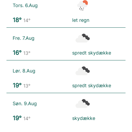
Tors. 6.Aug
18°
let regn
14°
Fre. 7.Aug
16°
spredt skydække
13°
Lør. 8.Aug
19°
spredt skydække
13°
Søn. 9.Aug
19°
skydække
14°