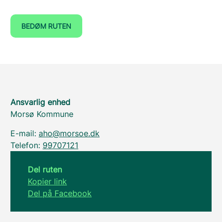
BEDØM RUTEN
Ansvarlig enhed
Morsø Kommune
E-mail:
aho@morsoe.dk
Telefon:
99707121
Del ruten
Kopier link
Del på Facebook