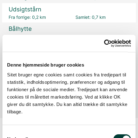
Udsigtstårn
Fra forrige:
0,2 km
Samlet:
0,7 km
Bålhytte
Legeplads
Fra forrige:
2,5 km
Samlet:
3,2 km
P-plads
Toilet
Denne hjemmeside bruger cookies
Fra forrige:
0,2 km
Samlet:
3,2 km
Sitet bruger egne cookies samt cookies fra tredjepart til
statistik, indholdsoptimering, præferencer og adgang til
Mål
funktioner på de sociale medier. Tredjepart kan anvende
Fra forrige:
0,1 km
Samlet:
3,3 km
cookies til målrettet markedsføring. Ved at klikke OK
giver du dit samtykke. Du kan altid trække dit samtykke
tilbage.
Samtykkevalg