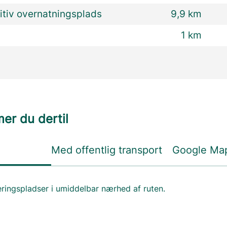
itiv overnatningsplads
9,9 km
1 km
r du dertil
Med offentlig transport
Google Ma
eringspladser i umiddelbar nærhed af ruten.