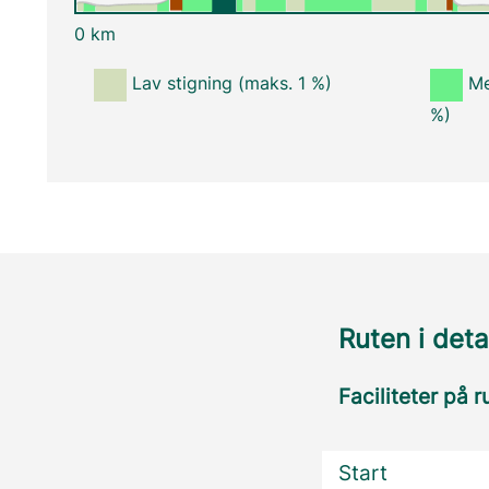
0 km
Lav stigning (maks. 1 %)
Me
%)
Ruten i deta
Faciliteter på r
Start