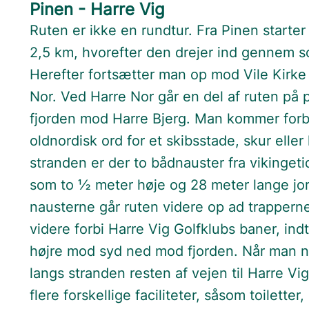
Pinen - Harre Vig
Ruten er ikke en rundtur. Fra Pinen starte
2,5 km, hvorefter den drejer ind gennem 
Herefter fortsætter man op mod Vile Kirke
Nor. Ved Harre Nor går en del af ruten på 
fjorden mod Harre Bjerg. Man kommer forbi
oldnordisk ord for et skibsstade, skur eller
stranden er der to bådnauster fra vikingeti
som to ½ meter høje og 28 meter lange jo
nausterne går ruten videre op ad trapper
videre forbi Harre Vig Golfklubs baner, ind
højre mod syd ned mod fjorden. Når man n
langs stranden resten af vejen til Harre Vi
flere forskellige faciliteter, såsom toilett