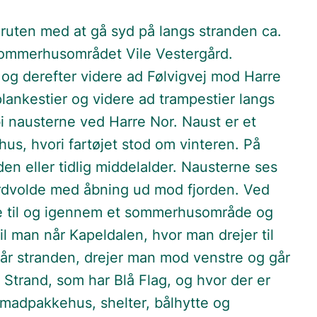
r ruten med at gå syd på langs stranden ca.
sommerhusområdet Vile Vestergård.
 og derefter videre ad Følvigvej mod Harre
plankestier og videre ad trampestier langs
 nausterne ved Harre Nor. Naust er et
 hus, hvori fartøjet stod om vinteren. På
den eller tidlig middelalder. Nausterne ses
rdvolde med åbning ud mod fjorden. Ved
ne til og igennem et sommerhusområde og
til man når Kapeldalen, hvor man drejer til
år stranden, drejer man mod venstre og går
g Strand, som har Blå Flag, og hvor der er
er, madpakkehus, shelter, bålhytte og