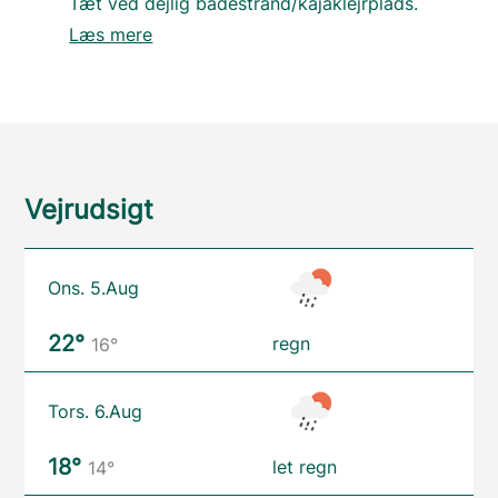
Tæt ved dejlig badestrand/kajaklejrplads.
Læs mere
Vejrudsigt
Ons. 5.Aug
22°
regn
16°
Tors. 6.Aug
18°
let regn
14°