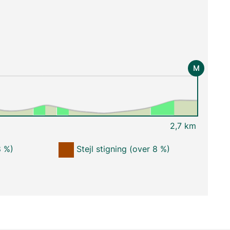
M
2,7 km
8 %)
Stejl stigning (over 8 %)