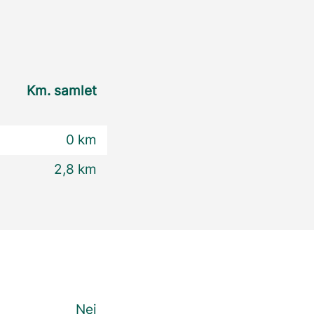
Km. samlet
0 km
2,8 km
Nej