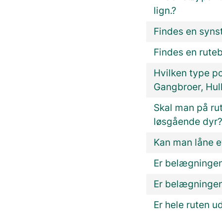
lign.?
Findes en synst
Findes en rute
Hvilken type p
Gangbroer, Hull
Skal man på ru
løsgående dyr
Kan man låne e
Er belægningen
Er belægninge
Er hele ruten u