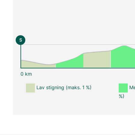
S
0 km
Lav stigning (maks. 1 %)
Me
%)