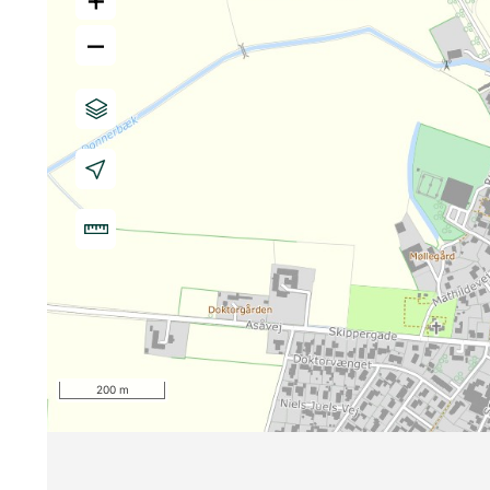
–
200 m