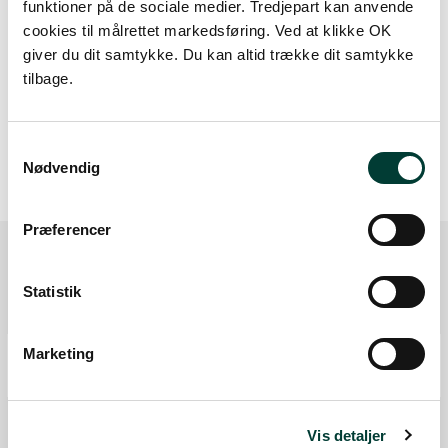
funktioner på de sociale medier. Tredjepart kan anvende
Medium stigning (maks. 5 %)
cookies til målrettet markedsføring. Ved at klikke OK
giver du dit samtykke. Du kan altid trække dit samtykke
Høj stigning (maks. 8 %)
tilbage.
Stejl stigning (over 8 %)
Samtykkevalg
Nødvendig
Præferencer
Statistik
Ruten i detaljer
Start
Marketing
Samlet:
0 km
Vandpost
Vis detaljer
Toilet