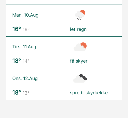
Man. 10.Aug
16°
let regn
16°
Tirs. 11.Aug
18°
få skyer
14°
Ons. 12.Aug
18°
spredt skydække
13°