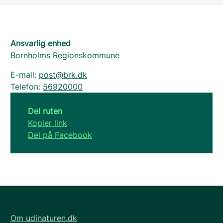
Ansvarlig enhed
Bornholms Regionskommune
E-mail:
post@brk.dk
Telefon:
56920000
Del ruten
Kopier link
Del på Facebook
Om udinaturen.dk