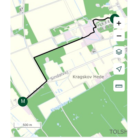
+
–
500 m