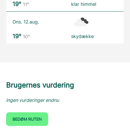
19°
klar himmel
11°
Ons. 12.aug.
19°
skydække
10°
Brugernes vurdering
Ingen vurderinger endnu
BEDØM RUTEN