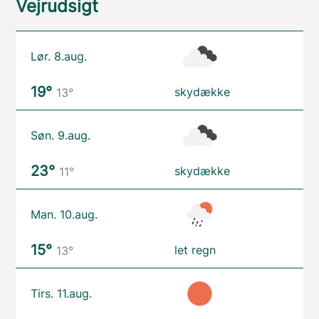
Vejrudsigt
Lør. 8.aug.
19°
skydække
13°
Søn. 9.aug.
23°
skydække
11°
Man. 10.aug.
15°
let regn
13°
Tirs. 11.aug.