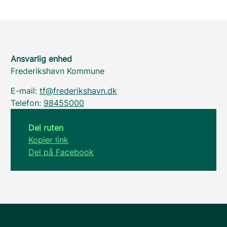
Ansvarlig enhed
Frederikshavn Kommune
E-mail:
tf@frederikshavn.dk
Telefon:
98455000
Del ruten
Kopier link
Del på Facebook