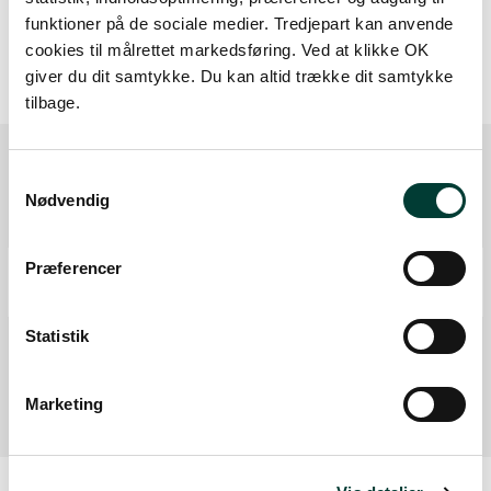
funktioner på de sociale medier. Tredjepart kan anvende
cookies til målrettet markedsføring. Ved at klikke OK
giver du dit samtykke. Du kan altid trække dit samtykke
tilbage.
Samtykkevalg
Nødvendig
Ruten i detaljer
Start
Præferencer
Samlet:
0 km
Statistik
Mål
Fra forrige:
3,1 km
Samlet:
3,2 km
Marketing