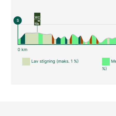
S
0 km
Lav stigning (maks. 1 %)
Me
%)