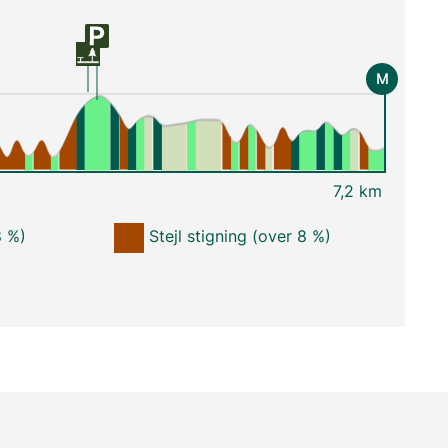
M
7,2 km
8 %)
Stejl stigning (over 8 %)