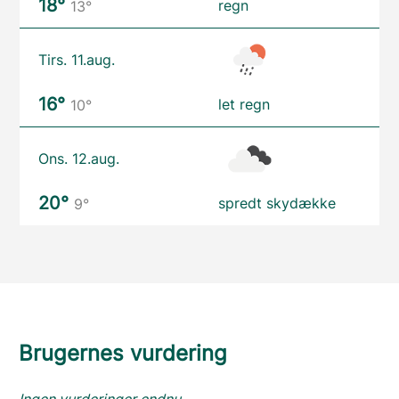
18°
regn
13°
Tirs. 11.aug.
16°
let regn
10°
Ons. 12.aug.
20°
spredt skydække
9°
Brugernes vurdering