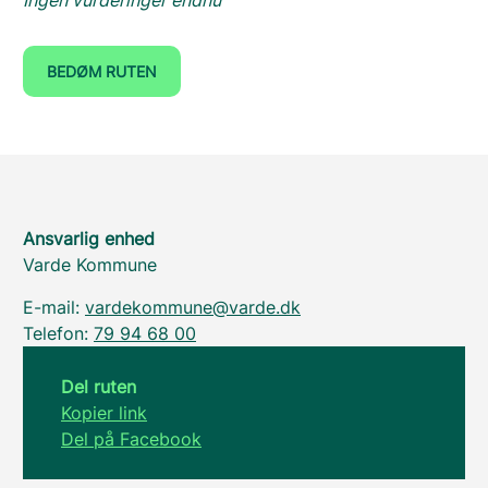
Ingen vurderinger endnu
BEDØM RUTEN
Ansvarlig enhed
Varde Kommune
E-mail:
vardekommune@varde.dk
Telefon:
79 94 68 00
Del ruten
Kopier link
Del på Facebook