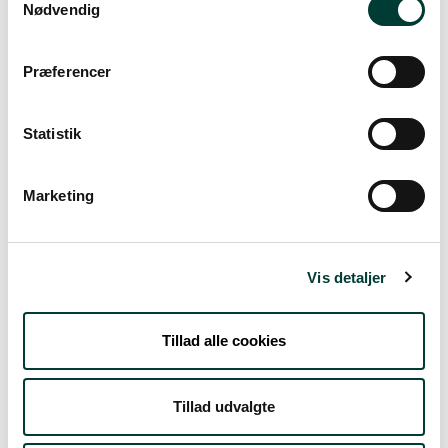
Nødvendig
Præferencer
Statistik
Marketing
S
Vis detaljer
0 km
Tillad alle cookies
Lav stigning (maks. 1 %)
Tillad udvalgte
Medium stigning (maks. 5 %)
Høj stigning (maks. 8 %)