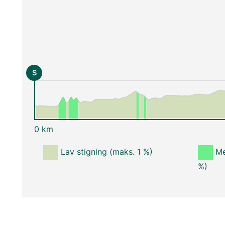
S
0 km
Lav stigning (maks. 1 %)
Me
%)