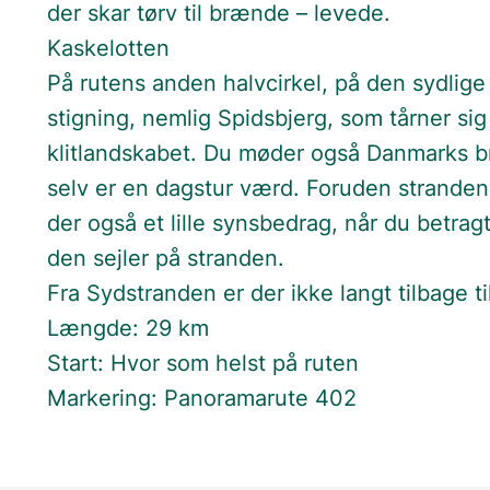
der skar tørv til brænde – levede.
Kaskelotten
På rutens anden halvcirkel, på den sydlig
stigning, nemlig Spidsbjerg, som tårner si
klitlandskabet. Du møder også Danmarks b
selv er en dagstur værd. Foruden strande
der også et lille synsbedrag, når du betra
den sejler på stranden.
Fra Sydstranden er der ikke langt tilbage ti
Længde: 29 km
Start: Hvor som helst på ruten
Markering: Panoramarute 402