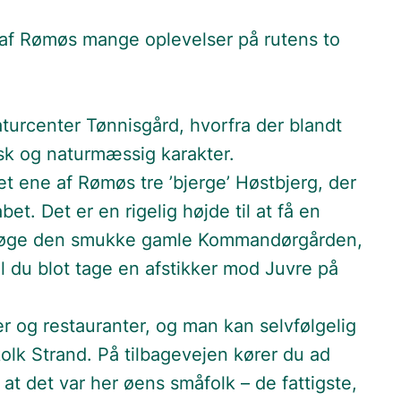
 af Rømøs mange oplevelser på rutens to
aturcenter Tønnisgård, hvorfra der blandt
isk og naturmæssig karakter.
t ene af Rømøs tre ’bjerge’ Høstbjerg, der
et. Det er en rigelig højde til at få en
u besøge den smukke gamle Kommandørgården,
l du blot tage en afstikker mod Juvre på
r og restauranter, og man kan selvfølgelig
kolk Strand. På tilbagevejen kører du ad
 at det var her øens småfolk – de fattigste,