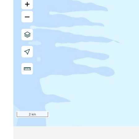
+
–
2 km