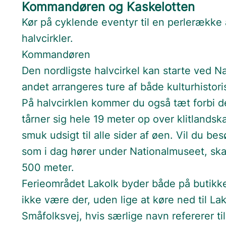
Kommandøren og Kaskelotten
Kør på cyklende eventyr til en perlerække
halvcirkler.
Kommandøren
Den nordligste halvcirkel kan starte ved N
andet arrangeres ture af både kulturhistor
På halvcirklen kommer du også tæt forbi de
tårner sig hele 19 meter op over klitlandskab
smuk udsigt til alle sider af øen. Vil d
som i dag hører under Nationalmuseet, ska
500 meter.
Ferieområdet Lakolk byder både på butikke
ikke være der, uden lige at køre ned til La
Småfolksvej, hvis særlige navn refererer til