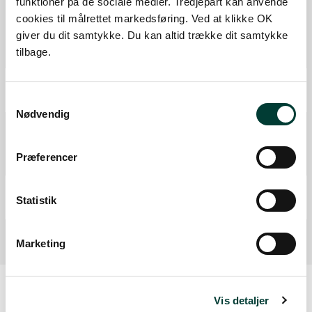
funktioner på de sociale medier. Tredjepart kan anvende
cookies til målrettet markedsføring. Ved at klikke OK
giver du dit samtykke. Du kan altid trække dit samtykke
Ruten i detaljer
tilbage.
Start
Samtykkevalg
Samlet:
0 km
Nødvendig
Shelter på primitiv overnatningsplads
Shelter på primitiv overnatningsplads
Præferencer
Fra forrige:
3,8 km
Samlet:
3,8 km
Mål
Statistik
Fra forrige:
3,4 km
Samlet:
7,2 km
Marketing
Vis detaljer