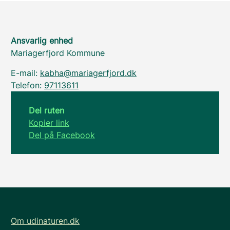
Ansvarlig enhed
Mariagerfjord Kommune
E-mail:
kabha@mariagerfjord.dk
Telefon:
97113611
Del ruten
Kopier link
Del på Facebook
Om udinaturen.dk