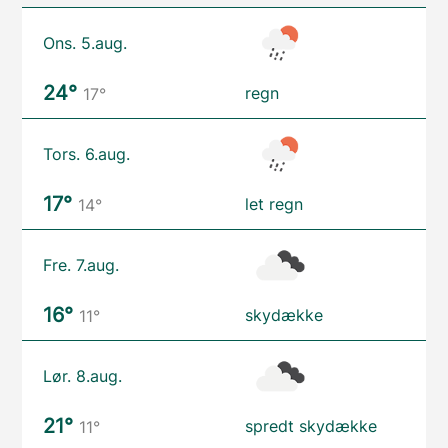
Ons. 5.aug.
24°
regn
17°
Tors. 6.aug.
17°
let regn
14°
Fre. 7.aug.
16°
skydække
11°
Lør. 8.aug.
21°
spredt skydække
11°