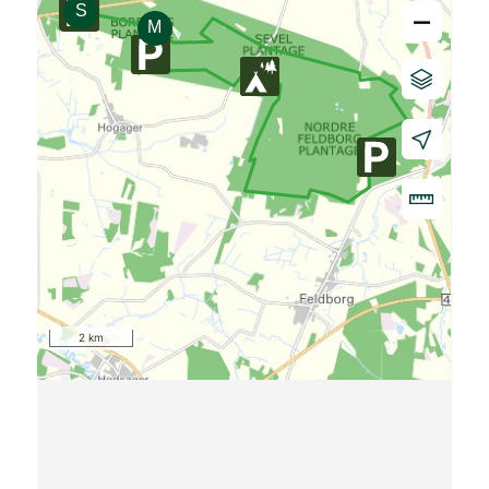
–
2 km