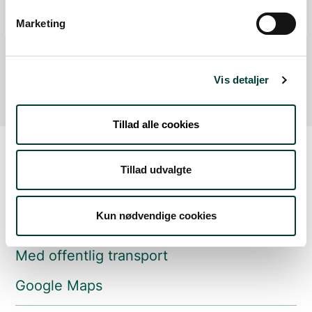
P-plads
Marketing
Fra forrige:
7,4 km
Samlet:
13,4 km
Mål
Fra forrige:
9,7 km
Samlet:
23,1 km
Vis detaljer
Tillad alle cookies
Tillad udvalgte
Sådan kommer du dertil
Kun nødvendige cookies
Parkering
Med offentlig transport
Google Maps