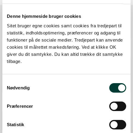
Denne hjemmeside bruger cookies
Sitet bruger egne cookies samt cookies fra tredjepart til
Ruten i detaljer
statistik, indholdsoptimering, præferencer og adgang til
funktioner på de sociale medier. Tredjepart kan anvende
Start
cookies til målrettet markedsføring. Ved at klikke OK
Samlet:
0 km
giver du dit samtykke. Du kan altid trække dit samtykke
tilbage.
Udendørs træning
Toilet
P-plads
Samtykkevalg
Fra forrige:
0 km
Samlet:
0,0 km
Nødvendig
P-plads
Præferencer
Fra forrige:
2,6 km
Samlet:
2,6 km
Lejrplads
Statistik
Fra forrige:
3,6 km
Samlet:
6,0 km