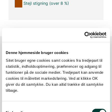
Stejl stigning (over 8 %)
Denne hjemmeside bruger cookies
Ruten i detaljer
Sitet bruger egne cookies samt cookies fra tredjepart til
statistik, indholdsoptimering, præferencer og adgang til
Start
funktioner på de sociale medier. Tredjepart kan anvende
Samlet:
0 km
cookies til målrettet markedsføring. Ved at klikke OK
giver du dit samtykke. Du kan altid trække dit samtykke
Frit teltningsområde
tilbage.
Frit teltningsområde
Fra forrige:
9,3 km
Samlet:
9,4 km
Frit teltningsområde
Samtykkevalg