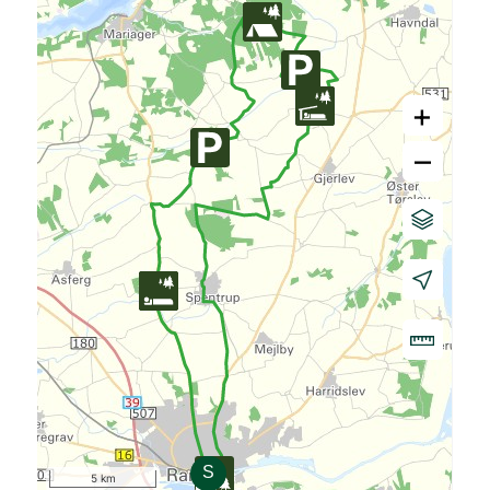
+
–
5 km