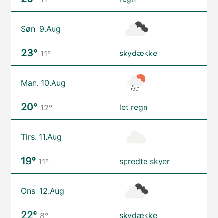
Søn. 9.Aug
23°
skydække
11°
Man. 10.Aug
20°
let regn
12°
Tirs. 11.Aug
19°
spredte skyer
11°
Ons. 12.Aug
22°
skydække
8°