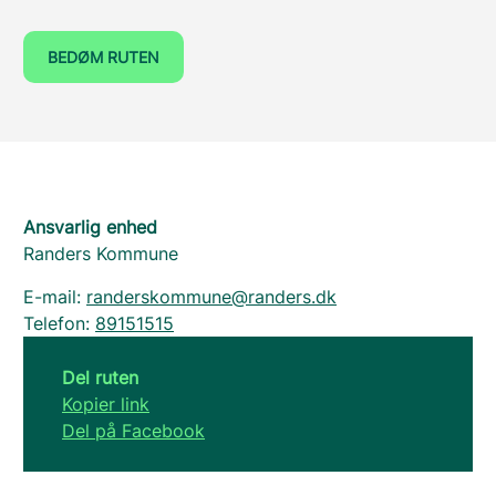
BEDØM RUTEN
Ansvarlig enhed
Randers Kommune
E-mail:
randerskommune@randers.dk
Telefon:
89151515
Del ruten
Kopier link
Del på Facebook