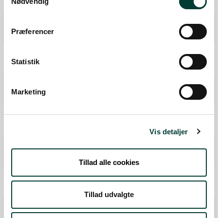
Nødvendig
Fra forrige:
0,1 km
Samlet:
9,4 km
P-plads
Præferencer
Fra forrige:
8,7 km
Samlet:
18,0 km
Primitiv overnatningsplads
Statistik
Fra forrige:
10,8 km
Samlet:
28,8 km
P-plads
Marketing
Fra forrige:
5,4 km
Samlet:
34,2 km
Shelter på primitiv overnatningsplads
Fra forrige:
3,9 km
Samlet:
38 km
Vis detaljer
Virtuelt oplevelsespunkt - podcast
Fra forrige:
24,3 km
Samlet:
62,2 km
Tillad alle cookies
Mål
Fra forrige:
0,5 km
Samlet:
62,7 km
Tillad udvalgte