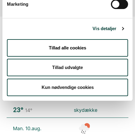
Marketing
Vis detaljer
Vejrudsigt
Tillad alle cookies
Lør. 8.aug.
Tillad udvalgte
20°
få skyer
12°
Kun nødvendige cookies
Søn. 9.aug.
23°
skydække
14°
Man. 10.aug.