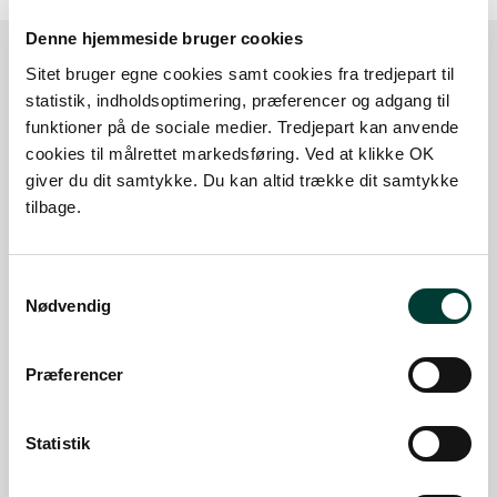
Denne hjemmeside bruger cookies
Sitet bruger egne cookies samt cookies fra tredjepart til
Sådan kommer du dertil
statistik, indholdsoptimering, præferencer og adgang til
funktioner på de sociale medier. Tredjepart kan anvende
cookies til målrettet markedsføring. Ved at klikke OK
Parkering
giver du dit samtykke. Du kan altid trække dit samtykke
tilbage.
Med offentlig transport
Google Maps
Samtykkevalg
Nødvendig
Præferencer
Parkeringsplads v. Dæmningsmindetårnet,
Gyldensteen Strand
Parkeringsplads
Statistik
Læs mere