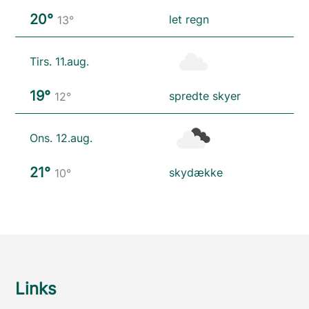
20°
let regn
13°
Tirs. 11.aug.
19°
spredte skyer
12°
Ons. 12.aug.
21°
skydække
10°
Links