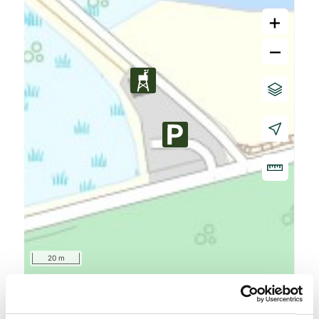
+
–
20 m