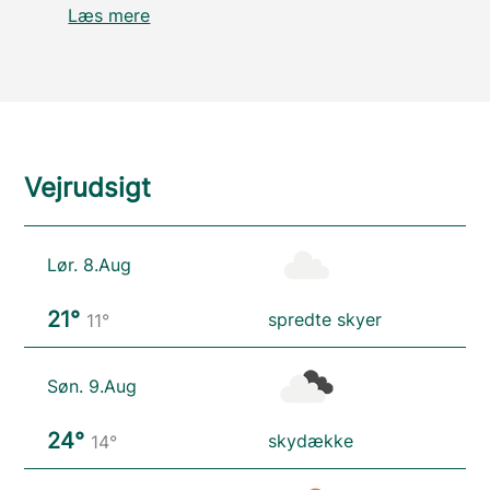
Læs mere
Vejrudsigt
Lør. 8.Aug
21°
spredte skyer
11°
Søn. 9.Aug
24°
skydække
14°