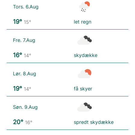
Tors. 6.Aug
19°
let regn
15°
Fre. 7.Aug
16°
skydække
14°
Lør. 8.Aug
19°
få skyer
14°
Søn. 9.Aug
20°
spredt skydække
16°