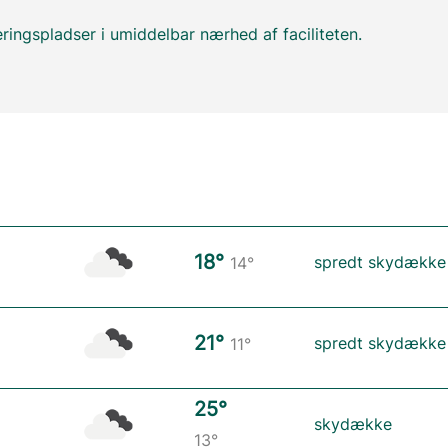
ringspladser i umiddelbar nærhed af faciliteten.
18°
spredt skydække
14°
21°
spredt skydække
11°
25°
skydække
13°