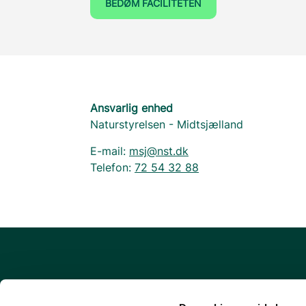
BEDØM FACILITETEN
Ansvarlig enhed
Naturstyrelsen - Midtsjælland
E-mail:
msj@nst.dk
Telefon:
72 54 32 88
Om udinaturen.dk