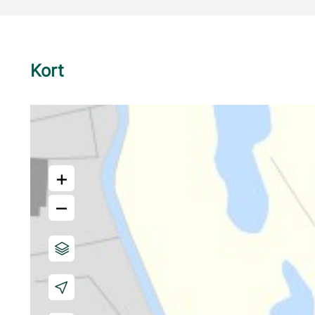
Kort
+
–