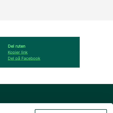
Del ruten
Kopier link
Del på Facebook
Danmarks guide til natur- og
friluftsoplevelser