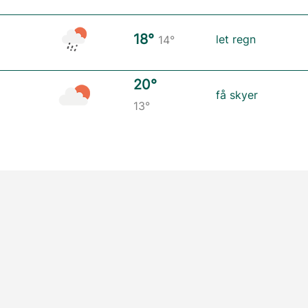
18°
let regn
14°
20°
få skyer
13°