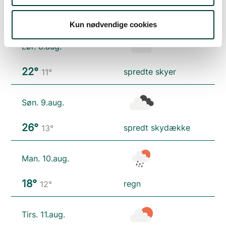
17°
skydække
13°
Kun nødvendige cookies
Lør. 8.aug.
22°
spredte skyer
11°
Søn. 9.aug.
26°
spredt skydække
13°
Man. 10.aug.
18°
regn
12°
Tirs. 11.aug.