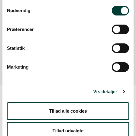
Parkering
Samtykkevalg
Nødvendig
Med offentlig transport
Google Maps
Præferencer
Statistik
Der er ingen parkeringspladser i umiddelbar nærhed
af faciliteten.
Marketing
Vis detaljer
Vejrudsigt
Tillad alle cookies
Fre. 7.aug.
Tillad udvalgte