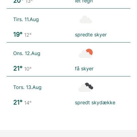
20°
let regn
13°
Tirs. 11.Aug
19°
spredte skyer
12°
Ons. 12.Aug
21°
få skyer
10°
Tors. 13.Aug
21°
spredt skydække
14°