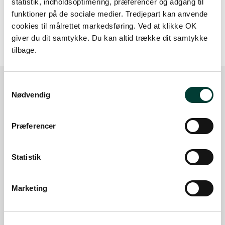
statistik, indholdsoptimering, præferencer og adgang til
funktioner på de sociale medier. Tredjepart kan anvende
20 m
cookies til målrettet markedsføring. Ved at klikke OK
giver du dit samtykke. Du kan altid trække dit samtykke
tilbage.
Samtykkevalg
Nødvendig
Sådan kommer du dertil
Præferencer
Parkering
Statistik
Med offentlig transport
Google Maps
Marketing