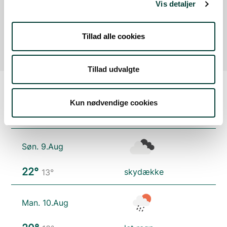
Holdeplads ved Skødshoved Havn
Vis detaljer
Holdeplads ved Skødshoved Havn
Læs mere
Tillad alle cookies
Tillad udvalgte
Kun nødvendige cookies
Vejrudsigt
Søn. 9.Aug
22°
skydække
13°
Man. 10.Aug