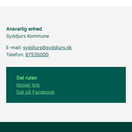
Ansvarlig enhed
Syddjurs Kommune
E-mail:
syddjurs@syddjurs.dk
Telefon:
87535000
Del ruten
Kopier link
Del på Facebook