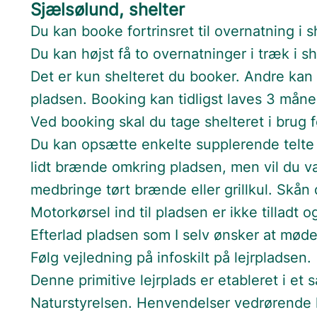
Sjælsølund, shelter
Du kan booke fortrinsret til overnatning i s
Du kan højst få to overnatninger i træk i sh
Det er kun shelteret du booker. Andre kan s
pladsen. Booking kan tidligst laves 3 mån
Ved booking skal du tage shelteret i brug før
Du kan opsætte enkelte supplerende telte 
lidt brænde omkring pladsen, men vil du v
medbringe tørt brænde eller grillkul. Skån
Motorkørsel ind til pladsen er ikke tilladt 
Efterlad pladsen som I selv ønsker at mød
Følg vejledning på infoskilt på lejrpladsen.
Denne primitive lejrplads er etableret i
Naturstyrelsen. Henvendelser vedrørende hæ