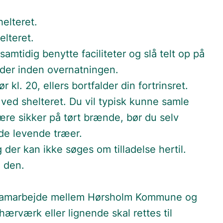
helteret.
elteret.
amtidig benytte faciliteter og slå telt op på
eder inden overnatningen.
 kl. 20, ellers bortfalder din fortrinsret.
ved shelteret. Du vil typisk kunne samle
ære sikker på tørt brænde, bør du selv
 de levende træer.
og der kan ikke søges om tilladelse hertil.
e den.
 et samarbejde mellem Hørsholm Kommune og
rværk eller lignende skal rettes til