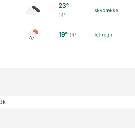
23°
skydække
14°
19°
let regn
14°
.dk