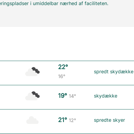
ringspladser i umiddelbar nærhed af faciliteten.
22°
spredt skydække
16°
19°
skydække
14°
21°
spredte skyer
12°