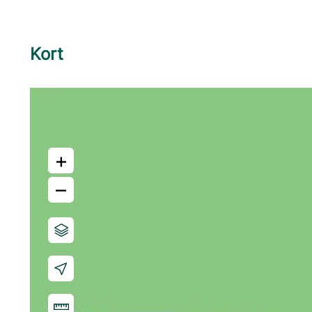
Kort
+
–