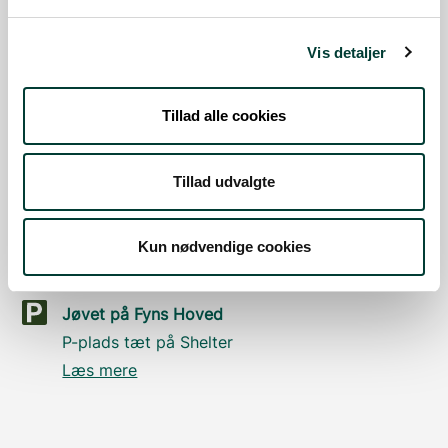
Vis detaljer
Sådan kommer du dertil
Tillad alle cookies
Parkering
Med offentlig transport
Tillad udvalgte
Google Maps
Kun nødvendige cookies
Jøvet på Fyns Hoved
P-plads tæt på Shelter
Læs mere