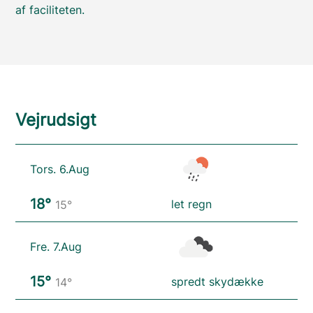
af faciliteten.
Vejrudsigt
Tors. 6.Aug
18°
let regn
15°
Fre. 7.Aug
15°
spredt skydække
14°