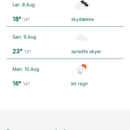
Lør. 8.Aug
18°
skydække
14°
Søn. 9.Aug
23°
spredte skyer
13°
Man. 10.Aug
16°
let regn
14°