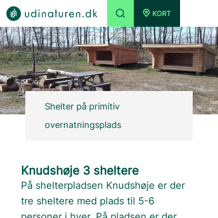
KORT
Shelter på primitiv
overnatningsplads
Knudshøje 3 sheltere
På shelterpladsen Knudshøje er der
tre sheltere med plads til 5-6
personer i hver. På pladsen er der