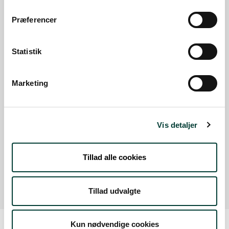
Præferencer
Sådan kommer du dertil
Statistik
Parkering
Med offentlig transport
Marketing
Google Maps
Vis detaljer
Knudshøje
Tillad alle cookies
Læs mere
Tillad udvalgte
Kun nødvendige cookies