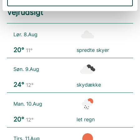
Vejrudsigt
Lør. 8.Aug
20°
spredte skyer
11°
Søn. 9.Aug
24°
skydække
12°
Man. 10.Aug
20°
let regn
12°
Tirs. 11.Aug