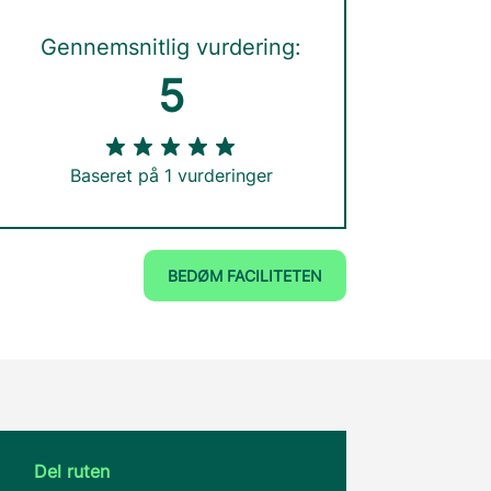
Gennemsnitlig vurdering:
5
Baseret på 1 vurderinger
BEDØM FACILITETEN
Del ruten