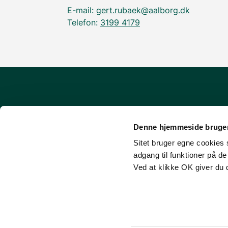
E-mail:
gert.rubaek@aalborg.dk
Telefon:
3199 4179
Om udinaturen.dk
Denne hjemmeside bruger
FAQ - Ofte stillede spørgsmål
Sitet bruger egne cookies s
Cookies
adgang til funktioner på d
Tilgængelighedserklæring
Ved at klikke OK giver du 
Login (for facilitets-ejere)