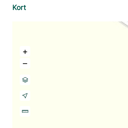
Kort
+
–