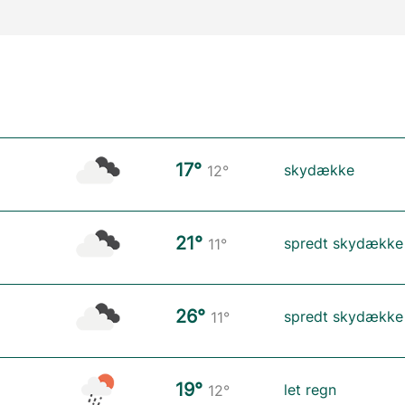
17°
skydække
12°
21°
spredt skydække
11°
26°
spredt skydække
11°
19°
let regn
12°