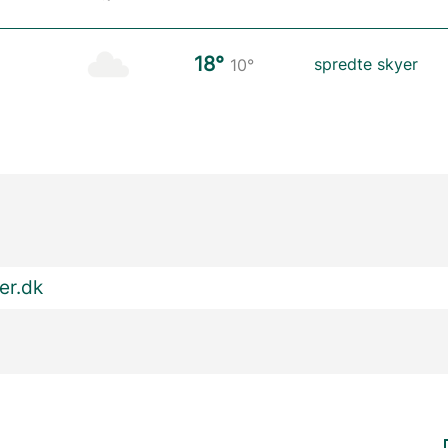
18°
spredte skyer
10°
er.dk