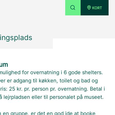
KORT
ningsplads
eum
ulighed for overnatning i 6 gode shelters.
Der er adgang til køkken, toilet og bad og
: 25 kr. pr. person pr. overnatning. Betal i
lejrpladsen eller til personalet på museet.
 en gruppe, er det en god ide at booke