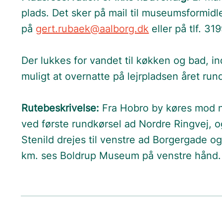
plads. Det sker på mail til museumsformid
på
gert.rubaek@aalborg.dk
eller på tlf. 31
Der lukkes for vandet til køkken og bad, in
muligt at overnatte på lejrpladsen året rund
Rutebeskrivelse:
Fra Hobro by køres mod n
ved første rundkørsel ad Nordre Ringvej, o
Stenild drejes til venstre ad Borgergade og 
km. ses Boldrup Museum på venstre hånd.