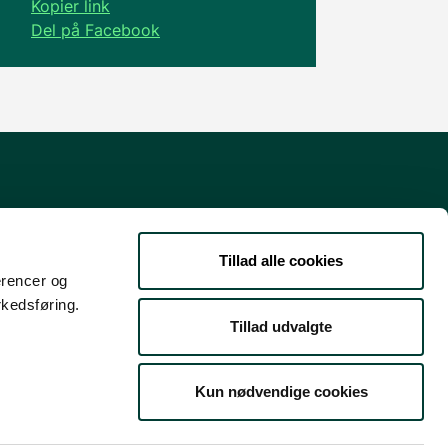
Kopier link
Del på Facebook
Danmarks guide til natur- og
friluftsoplevelser
Tillad alle cookies
erencer og
Støttet af Nordea-fonden
rkedsføring.
Tillad udvalgte
Kun nødvendige cookies