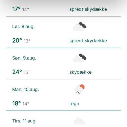
17°
spredt skydække
14°
Lør. 8.aug.
20°
spredt skydække
13°
Søn. 9.aug.
24°
skydække
15°
Man. 10.aug.
18°
regn
14°
Tirs. 11.aug.