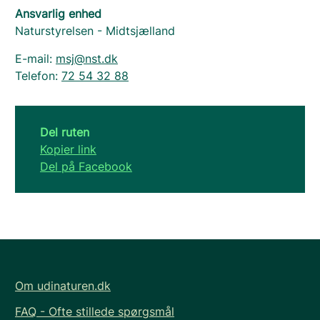
Ansvarlig enhed
Naturstyrelsen - Midtsjælland
E-mail:
msj@nst.dk
Telefon:
72 54 32 88
Del ruten
Kopier link
Del på Facebook
Om udinaturen.dk
FAQ - Ofte stillede spørgsmål