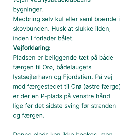
bygninger.
Medbring selv kul eller saml brænde i
skovbunden. Husk at slukke ilden,
inden I forlader bålet.
Vejforklaring:
Pladsen er beliggende tæt på både
færgen til Orø, bådelaugets
lystsejlerhavn og Fjordstien. På vej
mod færgestedet til Orø (østre færge)
er der en P-plads på venstre hånd
lige før det sidste sving før stranden
og færgen.
Denne plads kan ikke bookes, men