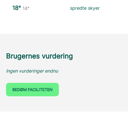
18°
spredte skyer
14°
Brugernes vurdering
Ingen vurderinger endnu
BEDØM FACILITETEN