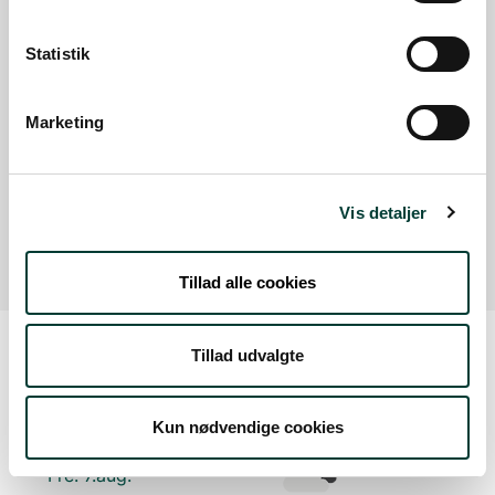
Med offentlig transport
Statistik
Google Maps
Marketing
Hammergården
P-plads
Vis detaljer
Læs mere
Tillad alle cookies
Tillad udvalgte
Vejrudsigt
Kun nødvendige cookies
Fre. 7.aug.