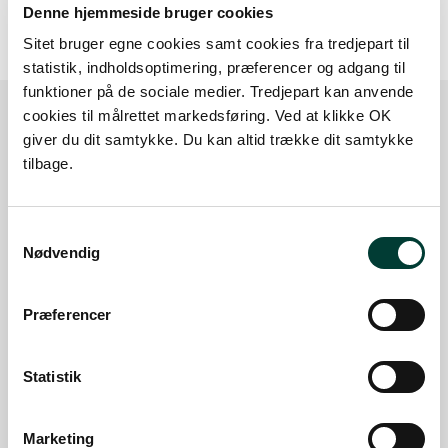
Denne hjemmeside bruger cookies
Sitet bruger egne cookies samt cookies fra tredjepart til
statistik, indholdsoptimering, præferencer og adgang til
funktioner på de sociale medier. Tredjepart kan anvende
cookies til målrettet markedsføring. Ved at klikke OK
giver du dit samtykke. Du kan altid trække dit samtykke
Sådan kommer du dertil
tilbage.
Parkering
Samtykkevalg
Nødvendig
Med offentlig transport
Google Maps
Præferencer
Statistik
Der er ingen parkeringspladser i umiddelbar nærhed
af faciliteten.
Marketing