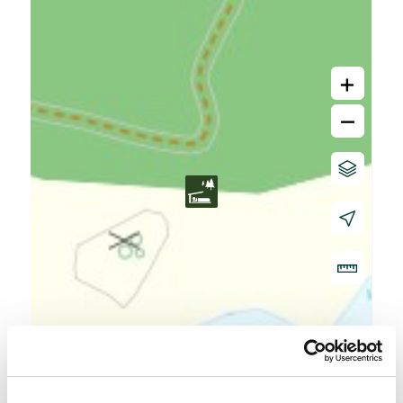
+
–
20 m