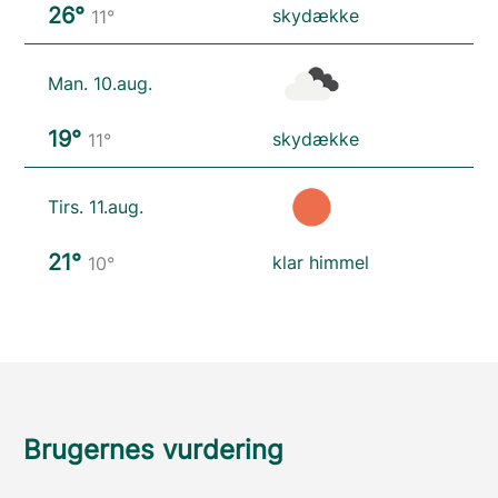
26°
skydække
11°
Man. 10.aug.
19°
skydække
11°
Tirs. 11.aug.
21°
klar himmel
10°
Brugernes vurdering