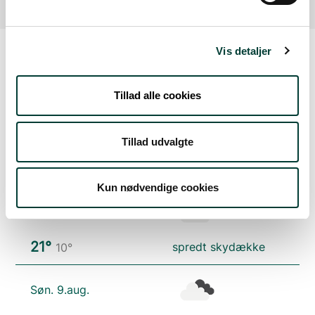
Vis detaljer
Vejrudsigt
Tillad alle cookies
Fre. 7.aug.
Tillad udvalgte
16°
skydække
12°
Kun nødvendige cookies
Lør. 8.aug.
21°
spredt skydække
10°
Søn. 9.aug.