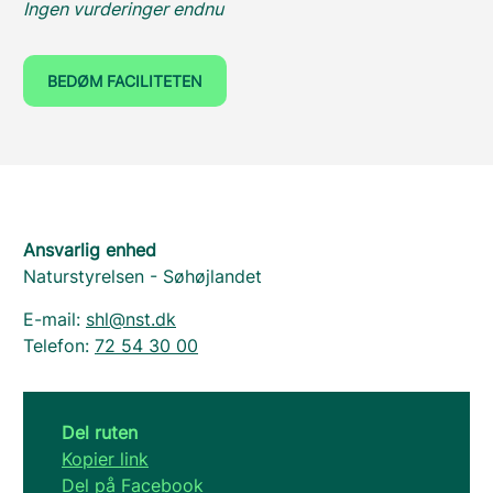
Ingen vurderinger endnu
BEDØM FACILITETEN
Ansvarlig enhed
Naturstyrelsen - Søhøjlandet
E-mail:
shl@nst.dk
Telefon:
72 54 30 00
Del ruten
Kopier link
Del på Facebook