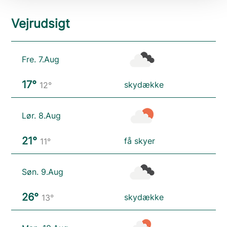
Vejrudsigt
Fre. 7.Aug
17°
skydække
12°
Lør. 8.Aug
21°
få skyer
11°
Søn. 9.Aug
26°
skydække
13°