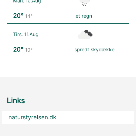
Man. 10.Aug
20°
let regn
14°
Tirs. 11.Aug
20°
spredt skydække
10°
Links
naturstyrelsen.dk