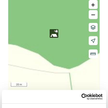
+
–
20 m