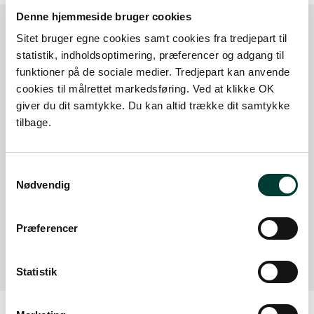
Denne hjemmeside bruger cookies
Sitet bruger egne cookies samt cookies fra tredjepart til
Sådan kommer du dertil
statistik, indholdsoptimering, præferencer og adgang til
funktioner på de sociale medier. Tredjepart kan anvende
cookies til målrettet markedsføring. Ved at klikke OK
Parkering
giver du dit samtykke. Du kan altid trække dit samtykke
tilbage.
Med offentlig transport
Google Maps
Samtykkevalg
Nødvendig
Der er ingen parkeringspladser i umiddelbar nærhed
Præferencer
af faciliteten.
Statistik