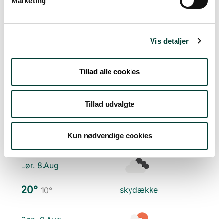
Marketing
Vejrudsigt
Vis detaljer
Tors. 6.Aug
Tillad alle cookies
18°
let regn
13°
Tillad udvalgte
Fre. 7.Aug
16°
skydække
12°
Kun nødvendige cookies
Lør. 8.Aug
20°
skydække
10°