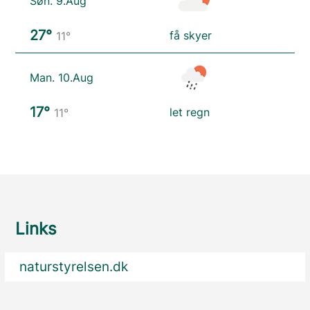
Søn. 9.Aug
27°
få skyer
11°
Man. 10.Aug
17°
let regn
11°
Links
naturstyrelsen.dk