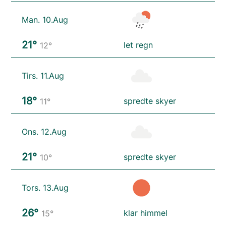
Man. 10.Aug
21°
let regn
12°
Tirs. 11.Aug
18°
spredte skyer
11°
Ons. 12.Aug
21°
spredte skyer
10°
Tors. 13.Aug
26°
klar himmel
15°