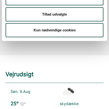
Med offentlig transport
Google Maps
Tillad udvalgte
Der er ingen parkeringspladser i umiddelbar nærhed
Kun nødvendige cookies
af faciliteten.
Vejrudsigt
Søn. 9.Aug
25°
skydække
12°