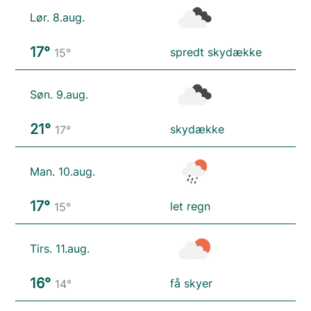
Lør. 8.aug.
17°
spredt skydække
15°
Søn. 9.aug.
21°
skydække
17°
Man. 10.aug.
17°
let regn
15°
Tirs. 11.aug.
16°
få skyer
14°