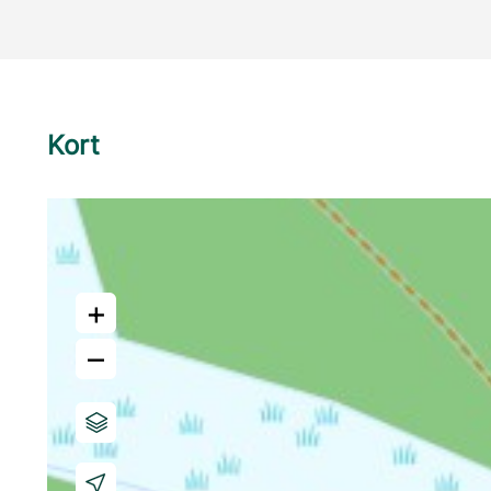
Kort
+
–