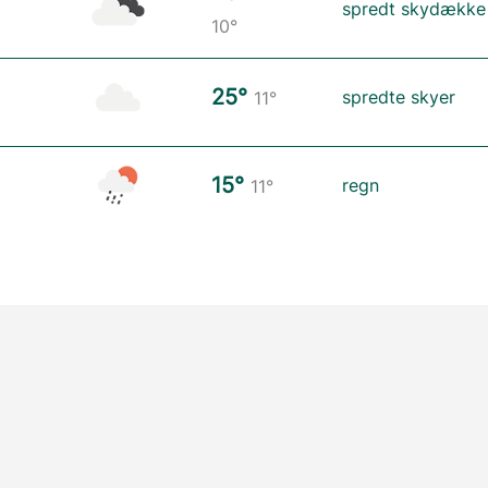
spredt skydække
10°
25°
spredte skyer
11°
15°
regn
11°