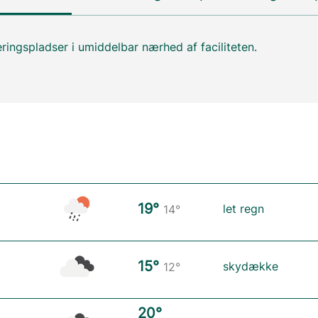
ringspladser i umiddelbar nærhed af faciliteten.
19°
let regn
14°
15°
skydække
12°
20°