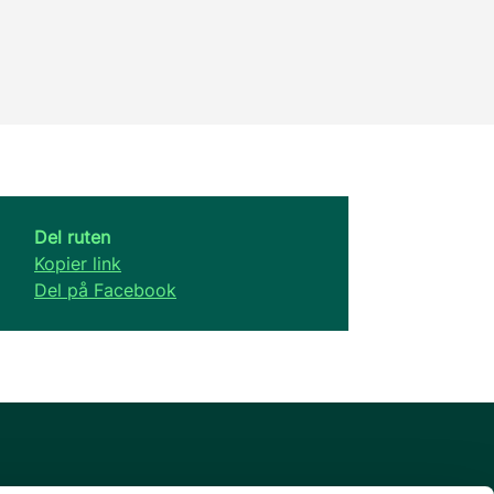
Del ruten
Kopier link
Del på Facebook