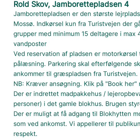
Rold Skov, Jamborettepladsen 4
Jamborettepladsen er den største lejrpladse
Mossø. Indkørsel kun fra Turistvejen der går
grupper med minimum 15 deltagere i max 4 
vandposter
Ved reservation af pladsen er motorkørsel ti
pålæsning. Parkering skal efterfølgende s
ankommer til græspladsen fra Turistvejen.
NB: Kræver ansøgning. Klik på "Book her" 
Der er indrettet madpakkehus / lejeropbeva
personer) i det gamle blokhus. Brugen styr
Der er muligt at få adgang til Blokhytten 
som ved ankomst. Vi appellerer til publi
respekt.