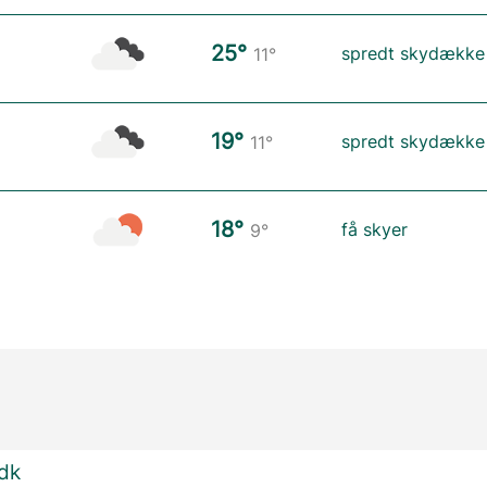
25°
spredt skydække
11°
19°
spredt skydække
11°
18°
få skyer
9°
.dk