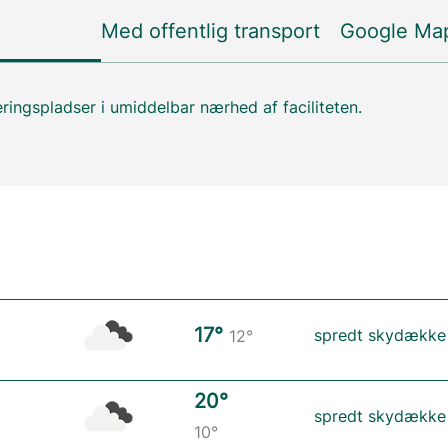
Med offentlig transport
Google Ma
ringspladser i umiddelbar nærhed af faciliteten.
17°
spredt skydække
12°
20°
spredt skydække
10°