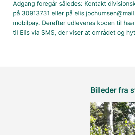
Adgang foregår således: Kontakt divisions
på 30913731 eller på elis.jochumsen@mail.t
mobilpay. Derefter udleveres koden til hæ
til Elis via SMS, der viser at området og hyt
Billeder fra 