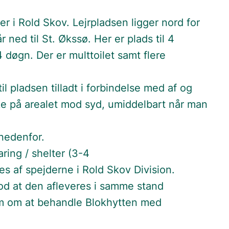
r i Rold Skov. Lejrpladsen ligger nord for
 ned til St. Økssø. Her er plads til 4
døgn. Der er multtoilet samt flere
l pladsen tilladt i forbindelse med af og
ke på arealet mod syd, umiddelbart når man
nedenfor.
ring / shelter (3-4
es af spejderne i Rold Skov Division.
mod at den afleveres i samme stand
kum om at behandle Blokhytten med