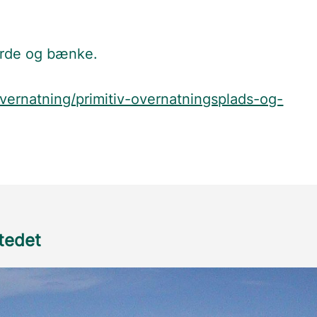
borde og bænke.
overnatning/primitiv-overnatningsplads-og-
stedet