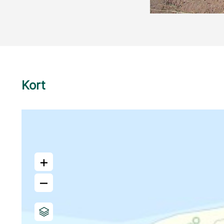
Kort
+
–