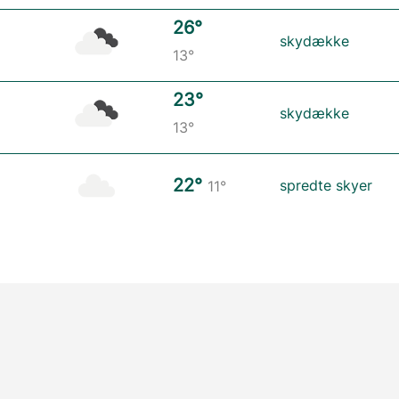
26°
skydække
13°
23°
skydække
13°
22°
spredte skyer
11°