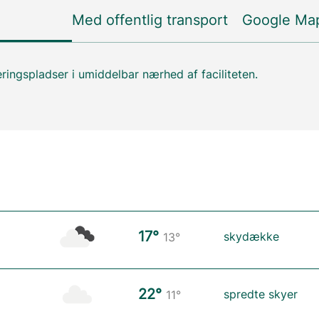
Med offentlig transport
Google Ma
ringspladser i umiddelbar nærhed af faciliteten.
17°
skydække
13°
22°
spredte skyer
11°