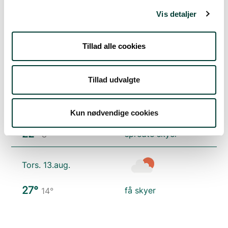
Vis detaljer
19°
let regn
11°
Tillad alle cookies
Tirs. 11.aug.
17°
spredte skyer
10°
Tillad udvalgte
Ons. 12.aug.
Kun nødvendige cookies
22°
spredte skyer
8°
Tors. 13.aug.
27°
få skyer
14°