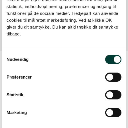
statistik, indholdsoptimering, præferencer og adgang til
Himmelbjerget, p1 for enden af Himmelbjergvej
funktioner på de sociale medier. Tredjepart kan anvende
cookies til målrettet markedsføring. Ved at klikke OK
P1, betalingsplads
giver du dit samtykke. Du kan altid trække dit samtykke
Læs mere
tilbage.
Samtykkevalg
Nødvendig
Vejrudsigt
Præferencer
Søn. 9.aug.
Statistik
21°
skydække
11°
Marketing
Man. 10.aug.