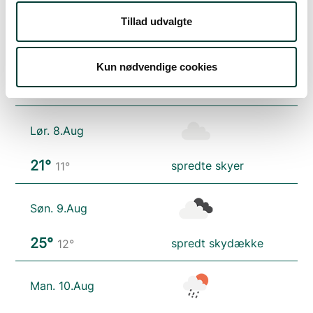
Vejrudsigt
Tillad udvalgte
Fre. 7.Aug
Kun nødvendige cookies
16°
skydække
12°
Lør. 8.Aug
21°
spredte skyer
11°
Søn. 9.Aug
25°
spredt skydække
12°
Man. 10.Aug