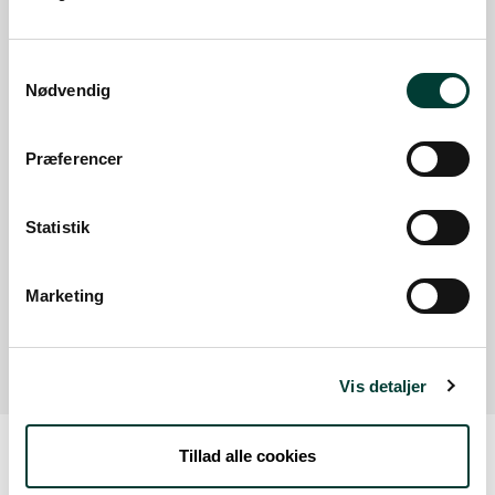
Sådan kommer du dertil
Samtykkevalg
Nødvendig
Parkering
Præferencer
Med offentlig transport
Google Maps
Statistik
Der er ingen parkeringspladser i umiddelbar nærhed
Marketing
af faciliteten.
Vis detaljer
Tillad alle cookies