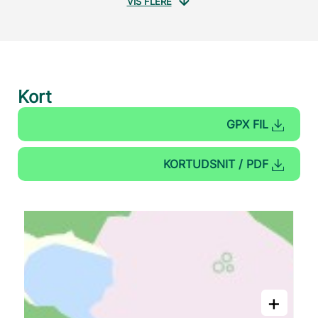
VIS FLERE
Kort
GPX FIL
KORTUDSNIT / PDF
+