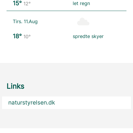
15°
let regn
12°
Tirs. 11.Aug
18°
spredte skyer
10°
Links
naturstyrelsen.dk