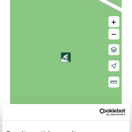
+
–
20 m