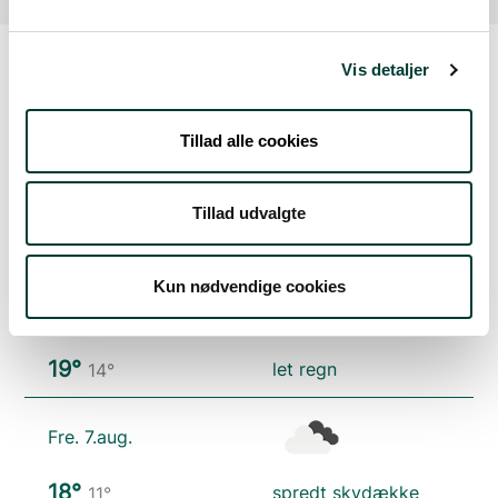
Vis detaljer
Vejrudsigt
Tillad alle cookies
Ons. 5.aug.
Tillad udvalgte
23°
kraftig regn
17°
Kun nødvendige cookies
Tors. 6.aug.
19°
let regn
14°
Fre. 7.aug.
18°
spredt skydække
11°