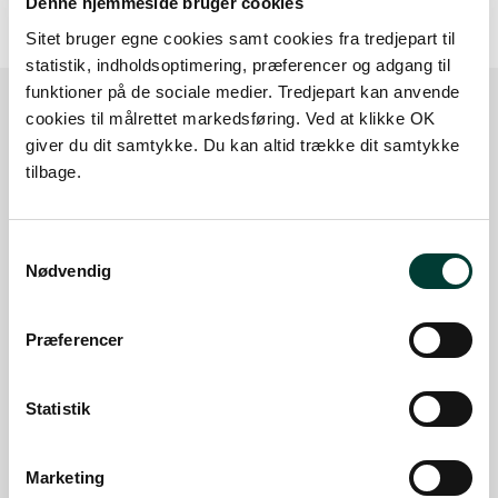
Denne hjemmeside bruger cookies
Sitet bruger egne cookies samt cookies fra tredjepart til
statistik, indholdsoptimering, præferencer og adgang til
funktioner på de sociale medier. Tredjepart kan anvende
cookies til målrettet markedsføring. Ved at klikke OK
giver du dit samtykke. Du kan altid trække dit samtykke
Sådan kommer du dertil
tilbage.
Parkering
Samtykkevalg
Med offentlig transport
Nødvendig
Google Maps
Præferencer
Der er ingen parkeringspladser i umiddelbar nærhed
Statistik
af faciliteten.
Marketing