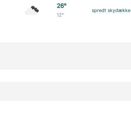
26°
spredt skydække
12°