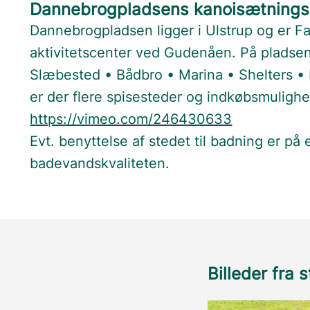
Dannebrogpladsens kanoisætnings
Dannebrogpladsen ligger i Ulstrup og er F
aktivitetscenter ved Gudenåen. På pladsen 
Slæbested • Bådbro • Marina • Shelters •
er der flere spisesteder og indkøbsmulighed
https://vimeo.com/246430633
Evt. benyttelse af stedet til badning er på
badevandskvaliteten.
Billeder fra 