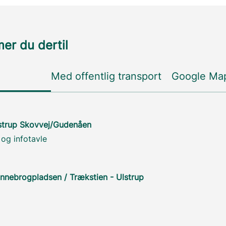
r du dertil
Med offentlig transport
Google Ma
lstrup Skovvej/Gudenåen
og infotavle
nnebrogpladsen / Trækstien - Ulstrup