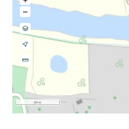
–
50 m