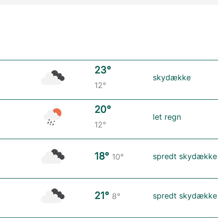
23°
skydække
12°
20°
let regn
12°
18°
spredt skydække
10°
21°
spredt skydække
8°