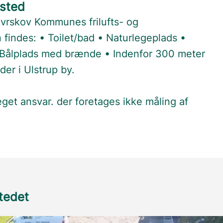
sted
avrskov Kommunes frilufts- og
findes: • Toilet/bad • Naturlegeplads •
 Bålplads med brænde • Indenfor 300 meter
er i Ulstrup by.
 eget ansvar. der foretages ikke måling af
stedet