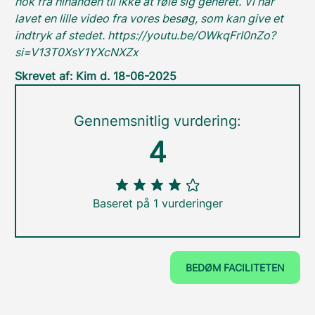
nok fra hinanden til ikke at føle sig generet. Vi har
lavet en lille video fra vores besøg, som kan give et
indtryk af stedet. https://youtu.be/OWkqFrI0nZo?
si=V13T0XsY1YXcNXZx
Skrevet af: Kim d. 18-06-2025
Gennemsnitlig vurdering:
4
Baseret på 1 vurderinger
BEDØM FACILITETEN