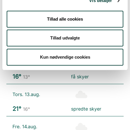
Vis detaljer
21°
let regn
14°
Tillad alle cookies
Tirs. 11.aug.
Tillad udvalgte
21°
klar himmel
12°
Kun nødvendige cookies
Ons. 12.aug.
16°
få skyer
13°
Tors. 13.aug.
21°
spredte skyer
16°
Fre. 14.aug.