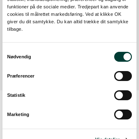
Parkering
funktioner på de sociale medier. Tredjepart kan anvende
cookies til målrettet markedsføring. Ved at klikke OK
Med offentlig transport
giver du dit samtykke. Du kan altid trække dit samtykke
tilbage.
Google Maps
Samtykkevalg
Nødvendig
Der er ingen parkeringspladser i umiddelbar nærhed
af faciliteten.
Præferencer
Statistik
Vejrudsigt
Marketing
Man. 10.aug.