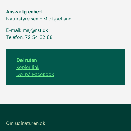
Ansvarlig enhed
Naturstyrelsen - Midtsjælland
E-mail:
msj@nst.dk
Telefon:
72 54 32 88
Del ruten
Kopier link
Del på Facebook
Om udinaturen.dk