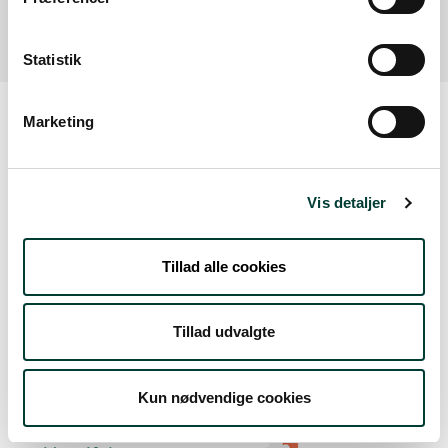
af faciliteten.
Statistik
Marketing
Vejrudsigt
Vis detaljer
Lør. 8.Aug
Tillad alle cookies
20°
spredt skydække
12°
Tillad udvalgte
Søn. 9.Aug
23°
skydække
13°
Kun nødvendige cookies