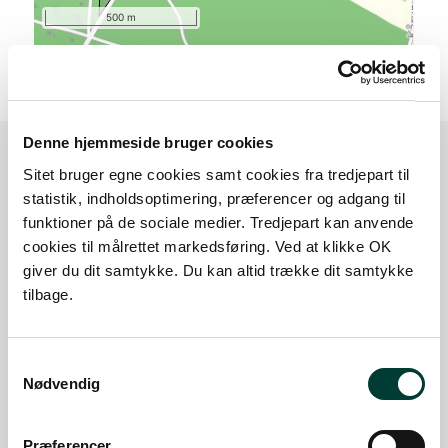
500 m
Denne hjemmeside bruger cookies
Sitet bruger egne cookies samt cookies fra tredjepart til
Sådan kommer du dertil
statistik, indholdsoptimering, præferencer og adgang til
funktioner på de sociale medier. Tredjepart kan anvende
cookies til målrettet markedsføring. Ved at klikke OK
Parkering
giver du dit samtykke. Du kan altid trække dit samtykke
tilbage.
Med offentlig transport
Google Maps
Samtykkevalg
Nødvendig
Der er ingen parkeringspladser i umiddelbar nærhed
Præferencer