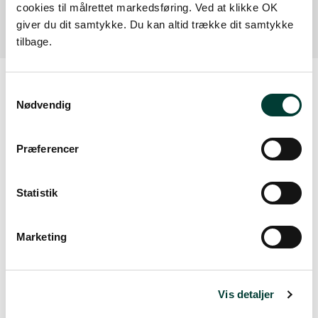
af faciliteten.
cookies til målrettet markedsføring. Ved at klikke OK
giver du dit samtykke. Du kan altid trække dit samtykke
tilbage.
Samtykkevalg
Nødvendig
Vejrudsigt
Præferencer
Tors. 6.aug.
Statistik
19°
let regn
13°
Marketing
Fre. 7.aug.
16°
skydække
11°
Vis detaljer