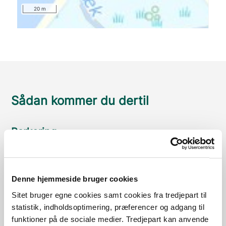
20 m
Sådan kommer du dertil
Parkering
Med offentlig transport
Google Maps
Denne hjemmeside bruger cookies
Sitet bruger egne cookies samt cookies fra tredjepart til
statistik, indholdsoptimering, præferencer og adgang til
Der er ingen parkeringspladser i umiddelbar nærhed
funktioner på de sociale medier. Tredjepart kan anvende