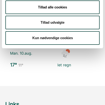
Lør. 8.aug.
Tillad alle cookies
19°
skydække
10°
Tillad udvalgte
Søn. 9.aug.
Kun nødvendige cookies
26°
klar himmel
11°
Man. 10.aug.
17°
let regn
11°
Links