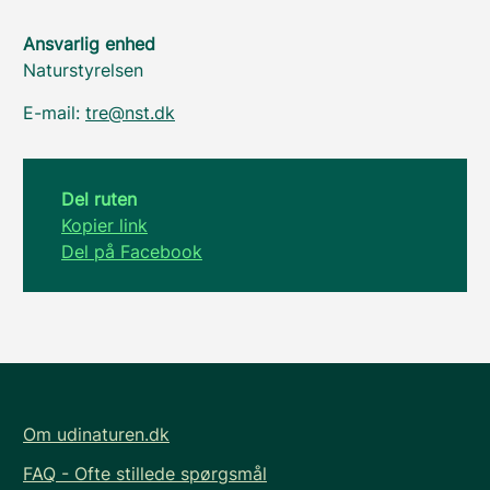
Ansvarlig enhed
Naturstyrelsen
E-mail:
tre@nst.dk
Del ruten
Kopier link
Del på Facebook
Om udinaturen.dk
FAQ - Ofte stillede spørgsmål