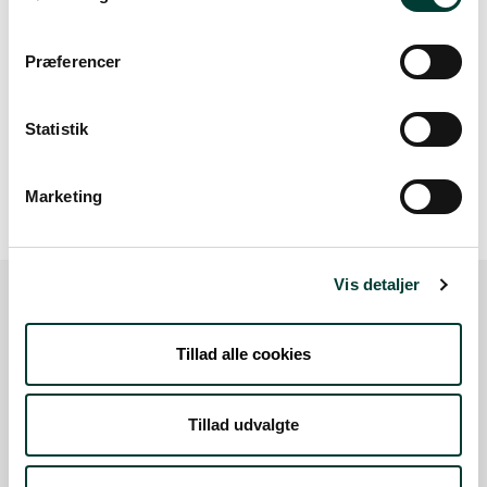
Præferencer
Statistik
20 m
Marketing
Vis detaljer
Sådan kommer du dertil
Tillad alle cookies
Parkering
Tillad udvalgte
Med offentlig transport