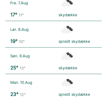
Fre. 7.Aug
17°
skydække
11°
Lør. 8.Aug
19°
spredt skydække
10°
Søn. 9.Aug
25°
skydække
13°
Man. 10.Aug
23°
spredt skydække
12°