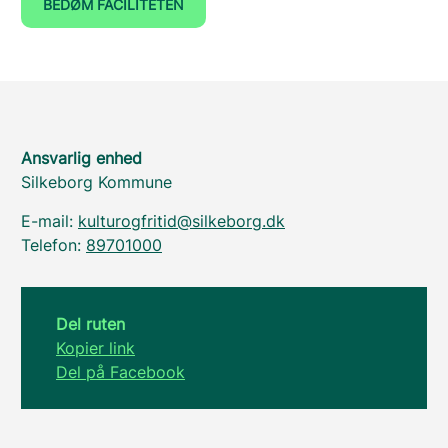
BEDØM FACILITETEN
Ansvarlig enhed
Silkeborg Kommune
E-mail:
kulturogfritid@silkeborg.dk
Telefon:
89701000
Del ruten
Kopier link
Del på Facebook