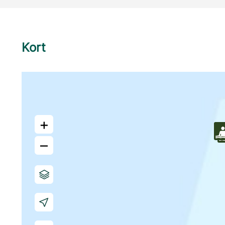
Kort
+
–