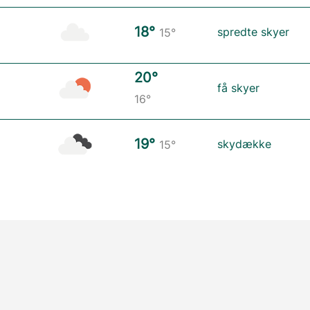
18°
spredte skyer
15°
20°
få skyer
16°
19°
skydække
15°