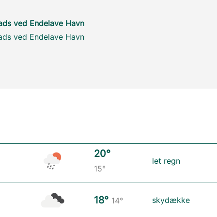
lads ved Endelave Havn
lads ved Endelave Havn
20°
let regn
15°
18°
skydække
14°