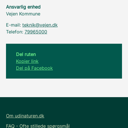
Ansvarlig enhed
Vejen Kommune
E-mail:
teknik@vejen.dk
Telefon:
79965000
Del ruten
Kopier link
Del på Facebook
Om udinaturen.dk
FAQ - Ofte stillede spørgsmål