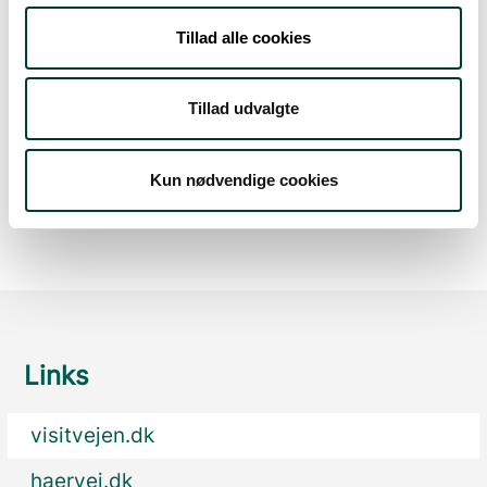
Lør. 8.aug.
Tillad alle cookies
19°
skydække
11°
Tillad udvalgte
Søn. 9.aug.
Kun nødvendige cookies
25°
spredt skydække
13°
Links
visitvejen.dk
haervej.dk