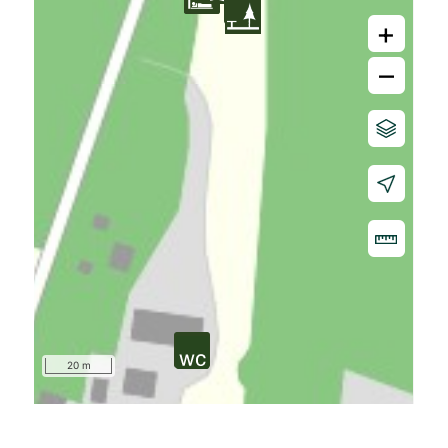
+
–
20 m