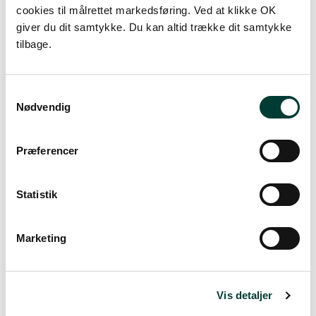
cookies til målrettet markedsføring. Ved at klikke OK
giver du dit samtykke. Du kan altid trække dit samtykke
Vejrudsigt
tilbage.
Ons. 5.aug.
Samtykkevalg
Nødvendig
24°
regn
18°
Præferencer
Tors. 6.aug.
Statistik
19°
let regn
15°
Marketing
Fre. 7.aug.
17°
skydække
12°
Vis detaljer