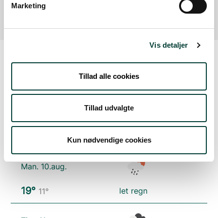
af faciliteten.
Marketing
Vis detaljer
Vejrudsigt
Tillad alle cookies
Tillad udvalgte
Søn. 9.aug.
21°
skydække
12°
Kun nødvendige cookies
Man. 10.aug.
19°
let regn
11°