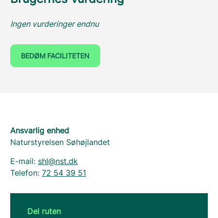
Ingen vurderinger endnu
BEDØM FACILITETEN
Ansvarlig enhed
Naturstyrelsen Søhøjlandet
E-mail:
shl@nst.dk
Telefon:
72 54 39 51
Del ruten