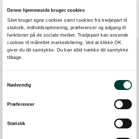
20 m
Denne hjemmeside bruger cookies
Sitet bruger egne cookies samt cookies fra tredjepart til
statistik, indholdsoptimering, præferencer og adgang til
funktioner på de sociale medier. Tredjepart kan anvende
cookies til målrettet markedsføring. Ved at klikke OK
giver du dit samtykke. Du kan altid trække dit samtykke
tilbage.
Sådan kommer du dertil
Samtykkevalg
Parkering
Nødvendig
Med offentlig transport
Præferencer
Google Maps
Statistik
Der er ingen parkeringspladser i umiddelbar nærhed