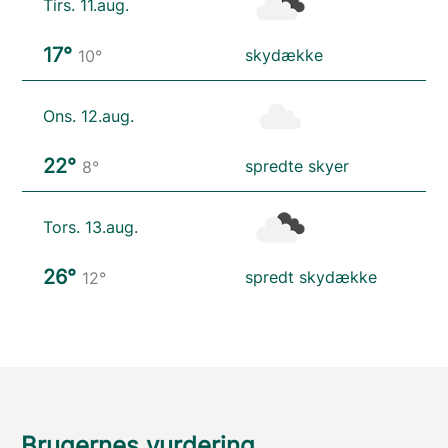
Tirs. 11.aug.
17°
skydække
10°
Ons. 12.aug.
22°
spredte skyer
8°
Tors. 13.aug.
26°
spredt skydække
12°
Brugernes vurdering