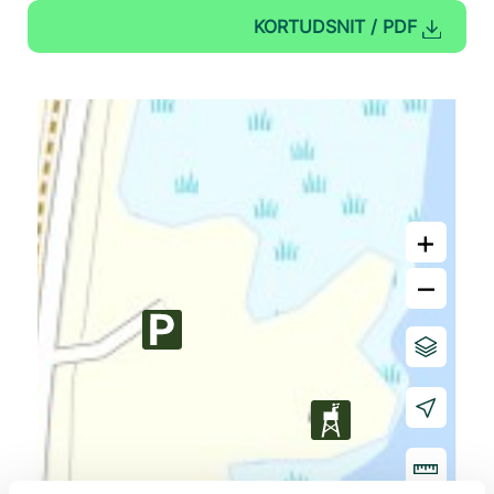
KORTUDSNIT / PDF
+
–