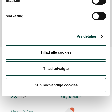
Statistik
Marketing
Hestholm Sø
Læs mere
Vis detaljer
Tillad alle cookies
Vejrudsigt
Tillad udvalgte
Søn. 9.Aug
Kun nødvendige cookies
23°
skydække
12°