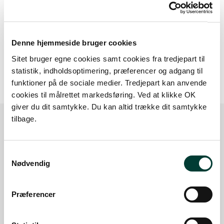
Denne hjemmeside bruger cookies
20 m
Sitet bruger egne cookies samt cookies fra tredjepart til
statistik, indholdsoptimering, præferencer og adgang til
funktioner på de sociale medier. Tredjepart kan anvende
cookies til målrettet markedsføring. Ved at klikke OK
giver du dit samtykke. Du kan altid trække dit samtykke
tilbage.
Sådan kommer du dertil
Samtykkevalg
Nødvendig
Parkering
Præferencer
Med offentlig transport
Google Maps