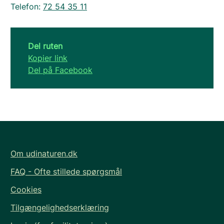
Telefon:
72 54 35 11
Del ruten
Kopier link
Del på Facebook
Om udinaturen.dk
FAQ - Ofte stillede spørgsmål
Cookies
Tilgængelighedserklæring